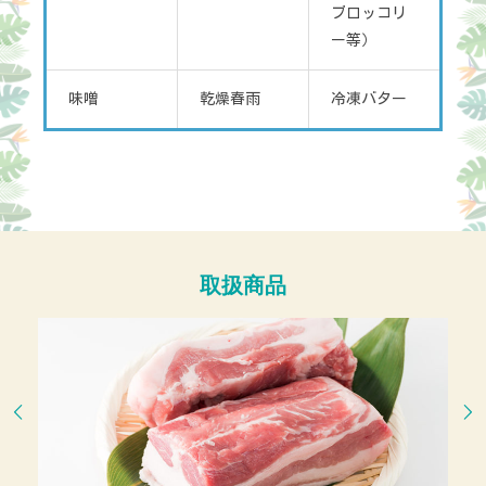
ブロッコリ
ー等）
味噌
乾燥春雨
冷凍バター
取扱商品

