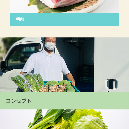
精肉
鮮
コンセプト