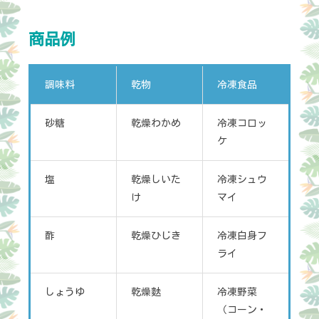
商品例
調味料
乾物
冷凍食品
砂糖
乾燥わかめ
冷凍コロッ
ケ
塩
乾燥しいた
冷凍シュウ
け
マイ
酢
乾燥ひじき
冷凍白身フ
ライ
しょうゆ
乾燥麩
冷凍野菜
（コーン・